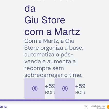
da
Giu Store 
com a Martz
Com a Martz, a Giu 
Store organiza a base, 
automatiza o pós-
venda e aumenta a 
recompra sem 
sobrecarregar o time.
+
599
%
+
599
%
ROI em uma única ação.
ROI em uma únic