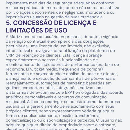
implementa medidas de segurança adequadas conforme 
melhores práticas de mercado, porém não se responsabiliza 
por violações decorrentes de negligência, imprudência ou 
imperícia do usuário na gestão de suas credenciais.
5. CONCESSÃO DE LICENÇA E 
LIMITAÇÕES DE USO
A Martz concede ao usuário empresarial, durante a vigência 
da relação contratual e adimplência das obrigações 
pecuniárias, uma licença de uso limitada, não exclusiva, 
intransferível e revogável para utilização da plataforma de 
CRM de retenção de clientes. Esta licença abrange 
especificamente o acesso às funcionalidades de 
monitoramento de indicadores de performance (ex.: taxa de 
recompra, LTV, ticket médio, frequência de compra), 
ferramentas de segmentação e análise de base de clientes, 
planejamento e execução de campanhas de pós-venda e 
reengajamento, automações de marketing baseadas em 
gatilhos comportamentais, integrações nativas com 
plataformas de e-commerce e ERP homologadas, dashboards 
analíticos personalizáveis e recursos de comunicação 
multicanal. A licença restringe-se ao uso interno da empresa 
usuária para gerenciamento de relacionamento com seus 
próprios clientes, sendo expressamente vedada qualquer 
forma de sublicenciamento, cessão, transferência, 
comercialização ou disponibilização a terceiros. O usuário não 
adquire qualquer direito de propriedade sobre o software, 
algoritmos, bases de dados ou elementos tecnológicos da 