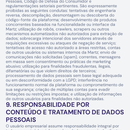
Pessoais, Código de Defesa do Consumidor e 
regulamentações setoriais pertinentes. São expressamente 
proibidas as seguintes condutas: tentativas de engenharia 
reversa, descompilação, desmontagem ou descoberta do 
código-fonte da plataforma; desenvolvimento de produtos 
concorrentes baseados na funcionalidade ou interface da 
Martz; utilização de robôs, crawlers, scrapers ou outros 
mecanismos automatizados não autorizados para extração de 
dados; sobrecarga intencional dos servidores através de 
requisições excessivas ou ataques de negação de serviço; 
tentativas de acesso não autorizado a áreas restritas, contas 
de outros usuários ou sistemas internos da Martz; envio de 
comunicações não solicitadas (spam), correntes, mensagens 
em massa sem consentimento ou práticas de marketing 
abusivo; utilização para finalidades fraudulentas, ilegais, 
difamatórias ou que violem direitos de terceiros; 
processamento de dados pessoais sem base legal adequada 
ou em desconformidade com a LGPD; interferência no 
funcionamento normal da plataforma ou comprometimento de 
sua segurança; criação de múltiplas contas para evadir 
limitações ou restrições impostas; e utilização de informações 
de outros usuários para finalidades não autorizadas.
9. RESPONSABILIDADE POR 
CONTEÚDO E TRATAMENTO DE DADOS 
PESSOAIS
O usuário empresarial assume responsabilidade integral por 