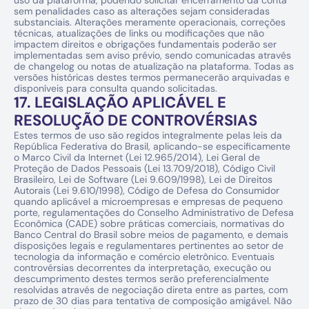
uso da plataforma, podendo solicitar encerramento da conta 
sem penalidades caso as alterações sejam consideradas 
substanciais. Alterações meramente operacionais, correções 
técnicas, atualizações de links ou modificações que não 
impactem direitos e obrigações fundamentais poderão ser 
implementadas sem aviso prévio, sendo comunicadas através 
de changelog ou notas de atualização na plataforma. Todas as 
versões históricas destes termos permanecerão arquivadas e 
disponíveis para consulta quando solicitadas.
17. LEGISLAÇÃO APLICÁVEL E 
RESOLUÇÃO DE CONTROVÉRSIAS
Estes termos de uso são regidos integralmente pelas leis da 
República Federativa do Brasil, aplicando-se especificamente 
o Marco Civil da Internet (Lei 12.965/2014), Lei Geral de 
Proteção de Dados Pessoais (Lei 13.709/2018), Código Civil 
Brasileiro, Lei de Software (Lei 9.609/1998), Lei de Direitos 
Autorais (Lei 9.610/1998), Código de Defesa do Consumidor 
quando aplicável a microempresas e empresas de pequeno 
porte, regulamentações do Conselho Administrativo de Defesa 
Econômica (CADE) sobre práticas comerciais, normativas do 
Banco Central do Brasil sobre meios de pagamento, e demais 
disposições legais e regulamentares pertinentes ao setor de 
tecnologia da informação e comércio eletrônico. Eventuais 
controvérsias decorrentes da interpretação, execução ou 
descumprimento destes termos serão preferencialmente 
resolvidas através de negociação direta entre as partes, com 
prazo de 30 dias para tentativa de composição amigável. Não 