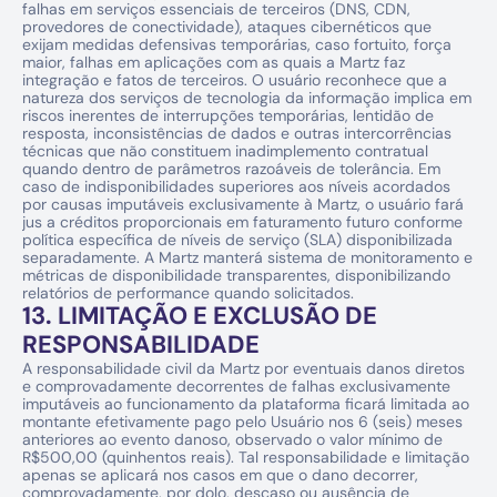
falhas em serviços essenciais de terceiros (DNS, CDN, 
provedores de conectividade), ataques cibernéticos que 
exijam medidas defensivas temporárias, caso fortuito, força 
maior, falhas em aplicações com as quais a Martz faz 
integração e fatos de terceiros. O usuário reconhece que a 
natureza dos serviços de tecnologia da informação implica em 
riscos inerentes de interrupções temporárias, lentidão de 
resposta, inconsistências de dados e outras intercorrências 
técnicas que não constituem inadimplemento contratual 
quando dentro de parâmetros razoáveis de tolerância. Em 
caso de indisponibilidades superiores aos níveis acordados 
por causas imputáveis exclusivamente à Martz, o usuário fará 
jus a créditos proporcionais em faturamento futuro conforme 
política específica de níveis de serviço (SLA) disponibilizada 
separadamente. A Martz manterá sistema de monitoramento e 
métricas de disponibilidade transparentes, disponibilizando 
relatórios de performance quando solicitados.
13. LIMITAÇÃO E EXCLUSÃO DE 
RESPONSABILIDADE
A responsabilidade civil da Martz por eventuais danos diretos 
e comprovadamente decorrentes de falhas exclusivamente 
imputáveis ao funcionamento da plataforma ficará limitada ao 
montante efetivamente pago pelo Usuário nos 6 (seis) meses 
anteriores ao evento danoso, observado o valor mínimo de 
R$500,00 (quinhentos reais). Tal responsabilidade e limitação 
apenas se aplicará nos casos em que o dano decorrer, 
comprovadamente, por dolo, descaso ou ausência de 