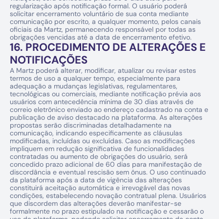
regularização após notificação formal. O usuário poderá 
solicitar encerramento voluntário de sua conta mediante 
comunicação por escrito, a qualquer momento, pelos canais 
oficiais da Martz, permanecendo responsável por todas as 
obrigações vencidas até a data de encerramento efetivo.
16. PROCEDIMENTO DE ALTERAÇÕES E 
NOTIFICAÇÕES
A Martz poderá alterar, modificar, atualizar ou revisar estes 
termos de uso a qualquer tempo, especialmente para 
adequação a mudanças legislativas, regulamentares, 
tecnológicas ou comerciais, mediante notificação prévia aos 
usuários com antecedência mínima de 30 dias através de 
correio eletrônico enviado ao endereço cadastrado na conta e 
publicação de aviso destacado na plataforma. As alterações 
propostas serão discriminadas detalhadamente na 
comunicação, indicando especificamente as cláusulas 
modificadas, incluídas ou excluídas. Caso as modificações 
impliquem em redução significativa de funcionalidades 
contratadas ou aumento de obrigações do usuário, será 
concedido prazo adicional de 60 dias para manifestação de 
discordância e eventual rescisão sem ônus. O uso continuado 
da plataforma após a data de vigência das alterações 
constituirá aceitação automática e irrevogável das novas 
condições, estabelecendo novação contratual plena. Usuários 
que discordem das alterações deverão manifestar-se 
formalmente no prazo estipulado na notificação e cessarão o 