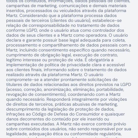
todos os conteúdos, informações, dados pessoais de clientes, 
campanhas de marketing, comunicações e demais materiais 
inseridos, processados ou veiculados através da plataforma 
Martz. Considerando que a plataforma processa dados 
pessoais de terceiros (clientes do usuário), estabelece-se 
relação de corresponsabilidade no tratamento de dados 
conforme LGPD, onde o usuário atua como controlador dos 
dados de seus clientes e a Martz como operadora. O usuário 
declara e garante possuir base legal adequada para coleta, 
processamento e compartilhamento de dados pessoais com a 
Martz, incluindo consentimento específico quando necessário, 
cumprimento de obrigação legal, execução de contrato, 
legítimo interesse ou proteção de vida. É obrigatória a 
implementação de política de privacidade clara e acessível 
aos clientes finais, informando sobre o tratamento de dados 
realizado através da plataforma Martz. O usuário 
compromete-se a atender prontamente solicitações de 
titulares de dados relacionadas aos direitos previstos na LGPD 
(acesso, correção, anonimização, eliminação, portabilidade, 
revogação de consentimento), coordenando com a Martz 
quando necessário. Responderá integralmente por violações 
de direitos de terceiros, práticas abusivas de marketing, 
descumprimento da legislação de proteção de dados, 
infrações ao Código de Defesa do Consumidor e quaisquer 
danos decorrentes do conteúdo por ele inserido ou 
campanhas executadas. A Martz não exerce controle prévio 
sobre conteúdos dos usuários, não sendo responsável por sua 
legalidade, adequação ética ou conformidade regulatória, 