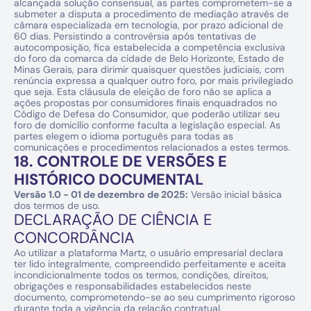
alcançada solução consensual, as partes comprometem-se a 
submeter a disputa a procedimento de mediação através de 
câmara especializada em tecnologia, por prazo adicional de 
60 dias. Persistindo a controvérsia após tentativas de 
autocomposição, fica estabelecida a competência exclusiva 
do foro da comarca da cidade de Belo Horizonte, Estado de 
Minas Gerais, para dirimir quaisquer questões judiciais, com 
renúncia expressa a qualquer outro foro, por mais privilegiado 
que seja. Esta cláusula de eleição de foro não se aplica a 
ações propostas por consumidores finais enquadrados no 
Código de Defesa do Consumidor, que poderão utilizar seu 
foro de domicílio conforme faculta a legislação especial. As 
partes elegem o idioma português para todas as 
comunicações e procedimentos relacionados a estes termos.
18. CONTROLE DE VERSÕES E 
HISTÓRICO DOCUMENTAL
Versão 1.0 - 01 de dezembro de 2025:
 Versão inicial básica 
dos termos de uso.
DECLARAÇÃO DE CIÊNCIA E 
CONCORDÂNCIA
Ao utilizar a plataforma Martz, o usuário empresarial declara 
ter lido integralmente, compreendido perfeitamente e aceita 
incondicionalmente todos os termos, condições, direitos, 
obrigações e responsabilidades estabelecidos neste 
documento, comprometendo-se ao seu cumprimento rigoroso 
durante toda a vigência da relação contratual.