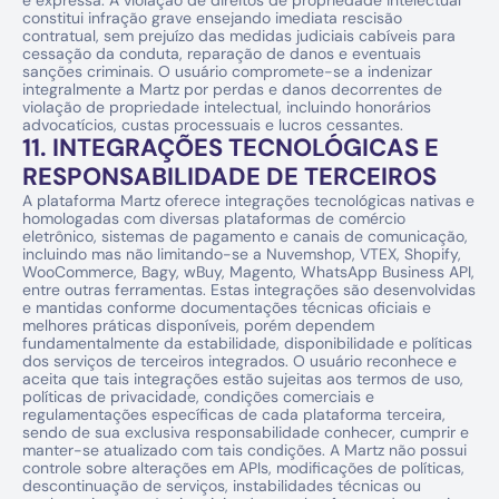
e expressa. A violação de direitos de propriedade intelectual 
constitui infração grave ensejando imediata rescisão 
contratual, sem prejuízo das medidas judiciais cabíveis para 
cessação da conduta, reparação de danos e eventuais 
sanções criminais. O usuário compromete-se a indenizar 
integralmente a Martz por perdas e danos decorrentes de 
violação de propriedade intelectual, incluindo honorários 
advocatícios, custas processuais e lucros cessantes.
11. INTEGRAÇÕES TECNOLÓGICAS E 
RESPONSABILIDADE DE TERCEIROS
A plataforma Martz oferece integrações tecnológicas nativas e 
homologadas com diversas plataformas de comércio 
eletrônico, sistemas de pagamento e canais de comunicação, 
incluindo mas não limitando-se a Nuvemshop, VTEX, Shopify, 
WooCommerce, Bagy, wBuy, Magento, WhatsApp Business API, 
entre outras ferramentas. Estas integrações são desenvolvidas 
e mantidas conforme documentações técnicas oficiais e 
melhores práticas disponíveis, porém dependem 
fundamentalmente da estabilidade, disponibilidade e políticas 
dos serviços de terceiros integrados. O usuário reconhece e 
aceita que tais integrações estão sujeitas aos termos de uso, 
políticas de privacidade, condições comerciais e 
regulamentações específicas de cada plataforma terceira, 
sendo de sua exclusiva responsabilidade conhecer, cumprir e 
manter-se atualizado com tais condições. A Martz não possui 
controle sobre alterações em APIs, modificações de políticas, 
descontinuação de serviços, instabilidades técnicas ou 