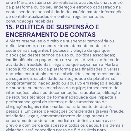
entre Martz e usuário serão realizadas através do chat dentro 
da plataforma ou do seu endereço eletrônico cadastrado na 
conta, sendo responsabilidade do usuário manter informações 
de contato atualizadas e monitorar regularmente as 
comunicações recebidas.
15. POLÍTICA DE SUSPENSÃO E 
ENCERRAMENTO DE CONTAS
A Martz reserva-se o direito de suspender temporária ou 
definitivamente, ou encerrar imediatamente contas de 
usuários nas seguintes hipóteses: violação de qualquer 
disposição destes termos de uso ou políticas associadas; 
inadimplência no pagamento de valores devidos; prática de 
atividades fraudulentas, ilegais ou que exponham a Martz a 
riscos jurídicos; uso da plataforma para finalidades diversas 
daquelas contratualmente estabelecidas; comprometimento 
da segurança, estabilidade ou integridade da plataforma; 
comportamento inadequado ou abusivo em relação à equipe 
de suporte ou outros membros da equipe; fornecimento de 
informações falsas ou documentação fraudulenta; utilização 
de recursos técnicos de forma inadequada que impacte a 
performance geral do sistema; e descumprimento de 
obrigações legais relacionadas ao tratamento de dados 
pessoais. Em casos de violações consideradas graves (fraude, 
atividades ilegais, comprometimento de segurança), o 
encerramento poderá ser imediato e definitivo, sem aviso 
prévio e com perda de acesso a todos os dados. Para demais 
violações, será concedido prazo de 5 dias úteis para 