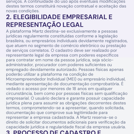
serviços. A continuidade do uso após eventuais modificações 
destes termos constituirá novação contratual e aceitação das 
novas condições.
2. ELEGIBILIDADE EMPRESARIAL E 
REPRESENTAÇÃO LEGAL
A plataforma Martz destina-se exclusivamente a pessoas 
jurídicas regularmente constituídas conforme a legislação 
brasileira, ou empresários individuais devidamente registrados, 
que atuem no segmento de comércio eletrônico ou prestação 
de serviços correlatos. O cadastro deve ser realizado por 
representante legal da empresa com poderes específicos 
para contratar em nome da pessoa jurídica, seja sócio-
administrador, procurador com poderes suficientes ou 
empregado devidamente autorizado. Pessoas físicas apenas 
poderão utilizar a plataforma na condição de 
Microempreendedor Individual (MEI) ou empresário individual, 
mediante apresentação de documentação comprobatória. É 
vedado o acesso por menores de 18 anos em qualquer 
circunstância, bem como por pessoas físicas sem qualificação 
empresarial. O usuário declara e garante possuir capacidade 
jurídica plena para assumir as obrigações decorrentes destes 
termos, comprometendo-se a apresentar, quando solicitada, 
documentação que comprove sua legitimidade para 
representar a empresa cadastrada. A Martz reserva-se o 
direito de solicitar documentos adicionais para verificação da 
capacidade jurídica e regularidade fiscal da empresa usuária.
3. PROCESSO DE CADASTRO E 