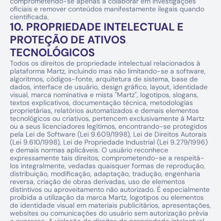
comprometendo-se apenas a colaborar em investigações 
oficiais e remover conteúdos manifestamente ilegais quando 
cientificada.
10. PROPRIEDADE INTELECTUAL E 
PROTEÇÃO DE ATIVOS 
TECNOLÓGICOS
Todos os direitos de propriedade intelectual relacionados à 
plataforma Martz, incluindo mas não limitando-se a software, 
algoritmos, códigos-fonte, arquitetura de sistema, base de 
dados, interface de usuário, design gráfico, layout, identidade 
visual, marca nominativa e mista "Martz", logotipos, slogans, 
textos explicativos, documentação técnica, metodologias 
proprietárias, relatórios automatizados e demais elementos 
tecnológicos ou criativos, pertencem exclusivamente à Martz 
ou a seus licenciadores legítimos, encontrando-se protegidos 
pela Lei de Software (Lei 9.609/1998), Lei de Direitos Autorais 
(Lei 9.610/1998), Lei de Propriedade Industrial (Lei 9.279/1996) 
e demais normas aplicáveis. O usuário reconhece 
expressamente tais direitos, comprometendo-se a respeitá-
los integralmente, vedadas quaisquer formas de reprodução, 
distribuição, modificação, adaptação, tradução, engenharia 
reversa, criação de obras derivadas, uso de elementos 
distintivos ou aproveitamento não autorizado. É especialmente 
proibida a utilização da marca Martz, logotipos ou elementos 
de identidade visual em materiais publicitários, apresentações, 
websites ou comunicações do usuário sem autorização prévia 