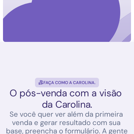
Oi, Larissa! 🪴
Vimos que você montou um 
carrinho na ELADECORA e ele 
ainda está te esperando.
Quer finalizar seu pedido agora?
Sim, quero finalizar
Ver meus produtos
FAÇA COMO A CAROLINA.
O pós-venda com a visão 
da Carolina.
Se você quer ver além da primeira 
venda e gerar resultado com sua 
base, preencha o formulário. A gente 