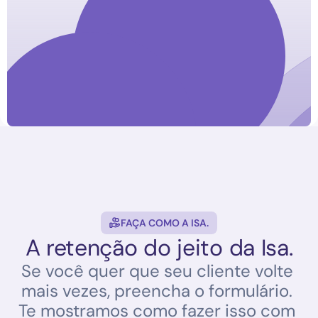
Oi, Larissa! 🪴
Vimos que você montou um 
carrinho na ELADECORA e ele 
ainda está te esperando.
Quer finalizar seu pedido agora?
Sim, quero finalizar
Ver meus produtos
FAÇA COMO A ISA.
A retenção do jeito da Isa.
Se você quer que seu cliente volte 
mais vezes, preencha o formulário. 
Te mostramos como fazer isso com 